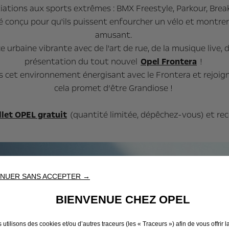
iations aux sports extrêmes : BMX Freestyle, Parkour, Brea
été conçu pour qu'ils puissent enfourcher un vélo et montre
amusant.
 urbaine vibrante avec de l'art de rue, de la musique live, 
présentation du tout nouvel
Opel Frontera
!
 cet environnement énergisant avec le Frontera et rejoig
cela promet d’être Grandiose !
llet OPEL gratuit
(quantité limitée, dépêchez-vous) et re
NUER SANS ACCEPTER →
Obtenez
BIENVENUE CHEZ OPEL
Soyez dan
utilisons des cookies et/ou d’autres traceurs (les « Traceurs ») afin de vous offrir l