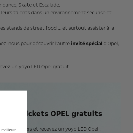
k dance, Skate et Escalade.
r leurs talents dans un environnement sécurisé et
des stands de street food … et surtout assister à la
nez-nous pour découvrir l'autre
invité spécial
d'Opel,
cevez un yoyo LED Opel gratuit
 vos tickets OPEL gratuits
s les premiers et recevez un yoyo LED Opel !
a meilleure