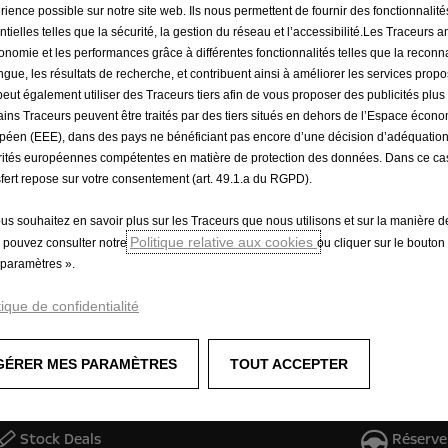
rience possible sur notre site web. Ils nous permettent de fournir des fonctionnalité
ntielles telles que la sécurité, la gestion du réseau et l’accessibilité.Les Traceurs 
gonomie et les performances grâce à différentes fonctionnalités telles que la recon
angue, les résultats de recherche, et contribuent ainsi à améliorer les services prop
 peut également utiliser des Traceurs tiers afin de vous proposer des publicités plus
ains Traceurs peuvent être traités par des tiers situés en dehors de l’Espace écon
péen (EEE), dans des pays ne bénéficiant pas encore d’une décision d’adéquatio
rités européennes compétentes en matière de protection des données. Dans ce cas
sfert repose sur votre consentement (art. 49.1.a du RGPD).
ous souhaitez en savoir plus sur les Traceurs que nous utilisons et sur la manière de
Politique relative aux cookies
 pouvez consulter notre
ou cliquer sur le bouton
paramètres ».
tique de confidentialité
GÉRER MES PARAMÈTRES
TOUT ACCEPTER
Stock Deals
Réserve