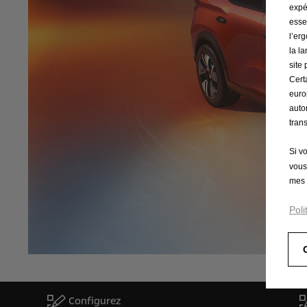
expé
esse
l’er
la l
site
Cert
euro
auto
tran
Si v
vous
mes 
Poli
Configurez