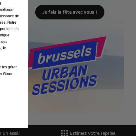
s
améliorent
Je fais la fête avec vous !
naissance de
osés. Notre
 pertinentes.
omique
n des
, le
 les gérer,
 « Gérer
r un essai
Estimez votre reprise