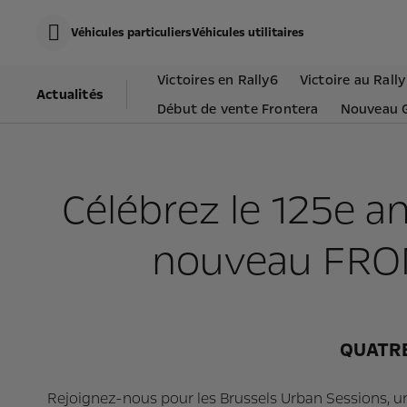
s
k
Véhicules particuliers
Véhicules utilitaires
i
p
t
s
Victoires en Rally6
Victoire au Ral
o
k
Actualités​
c
i
Début de vente Frontera
Nouveau G
o
p
n
t
t
o
e
n
n
a
t
v
Célébrez le 125e a
t
i
e
g
x
a
t
nouveau FRON
t
i
o
n
t
e
x
QUATRE
t
Rejoignez-nous pour les Brussels Urban Sessions, un 