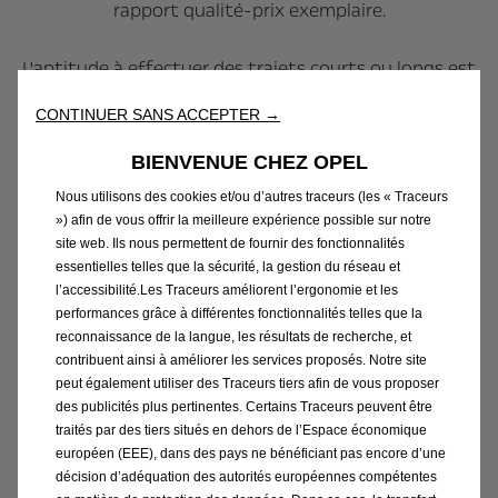
rapport qualité-prix exemplaire.
L'aptitude à effectuer des trajets courts ou longs est
une priorité absolue pour le nouveau Frontera. À
CONTINUER SANS ACCEPTER →
l'avant, le conducteur et le passager avant peuvent,
s'ils le souhaitent, s'asseoir sur le nouveau siège
BIENVENUE CHEZ OPEL
Intelli- breveté, avec une fente au milieu qui soulage
Nous utilisons des cookies et/ou d’autres traceurs (les « Traceurs
la pression sur le coccyx. Le coffre peut contenir 460
») afin de vous offrir la meilleure expérience possible sur notre
litres de bagages, voire jusqu'à 1 600 litres lorsque les
site web. Ils nous permettent de fournir des fonctionnalités
sièges sont rabattus. Le conducteur et les passagers
essentielles telles que la sécurité, la gestion du réseau et
l’accessibilité.Les Traceurs améliorent l’ergonomie et les
disposent d'un poste de pilotage doté d'un nouveau
performances grâce à différentes fonctionnalités telles que la
volant et de deux écrans larges de 10 pouces (en
reconnaissance de la langue, les résultats de recherche, et
option). En outre, le Frontera offre de nombreuses
contribuent ainsi à améliorer les services proposés. Notre site
fonctionnalités pratiques, dont la station
peut également utiliser des Traceurs tiers afin de vous proposer
des publicités plus pertinentes. Certains Traceurs peuvent être
Smartphone. Flexible, clair et moderne dans son
traités par des tiers situés en dehors de l’Espace économique
design et avec de nombreuses solutions pratiques, le
européen (EEE), dans des pays ne bénéficiant pas encore d’une
nouvel Opel Frontera est un SUV abordable et adapté
décision d’adéquation des autorités européennes compétentes