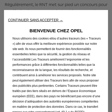
Régulièrement, le RNT met sur pied un concours pour
déceler de nouveaux talents et leur permettre
d’éclore. Outre l’opération Rally Girls, le dernier Volant
CONTINUER SANS ACCEPTER →
Rallye remonte à 2019. Tom Rensonnet, le lauréat, a
disputé trois saisons en Belgique et deux en
BIENVENUE CHEZ OPEL
championnat du monde sous la bannière noir-jaune-
Nous utilisons des cookies et/ou d’autres traceurs (les « Traceurs
rouge.
») afin de vous offrir la meilleure expérience possible sur notre
site web. Ils nous permettent de fournir des fonctionnalités
essentielles telles que la sécurité, la gestion du réseau et
Cette fois, c’est l’opération Rally Battle que lance le
l’accessibilité.Les Traceurs améliorent l’ergonomie et les
RNT. Les critères ? Etre né(e) en 1999 ou après, être
performances grâce à différentes fonctionnalités telles que la
Belge et posséder un permis de conduire. Le mode
reconnaissance de la langue, les résultats de recherche, et
opératoire est simple : on s’inscrit via internet
contribuent ainsi à améliorer les services proposés. Notre site
peut également utiliser des Traceurs tiers afin de vous proposer
(www.rallybattle.be) puis on participe à l’une des 7
des publicités plus pertinentes. Certains Traceurs peuvent être
journées organisées au RACB Competence Center à
traités par des tiers situés en dehors de l’Espace économique
Nivelles. Là, chaque candidat(e) sera chronométré(e)
européen (EEE), dans des pays ne bénéficiant pas encore d’une
sur le même simulateur et sur la même spéciale.
décision d’adéquation des autorités européennes compétentes
en matière de protection des données. Dans ce cas, le transfert
Chaque essai coûte 10 €. On peut tenter sa chance 3