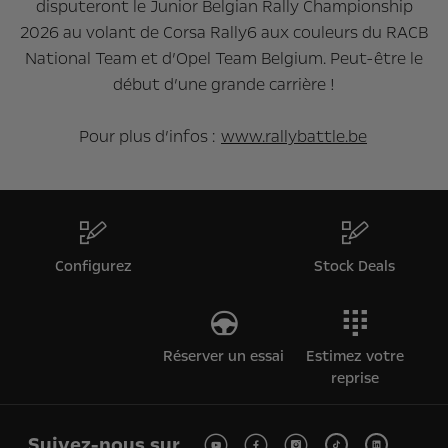
disputeront le Junior Belgian Rally Championship
2026 au volant de Corsa Rally6 aux couleurs du RACB
National Team et d’Opel Team Belgium. Peut-être le
début d’une grande carrière !
Pour plus d’infos :
www.rallybattle.be
Configurez
Stock Deals
Réserver un essai
Estimez votre
reprise
Suivez-nous sur