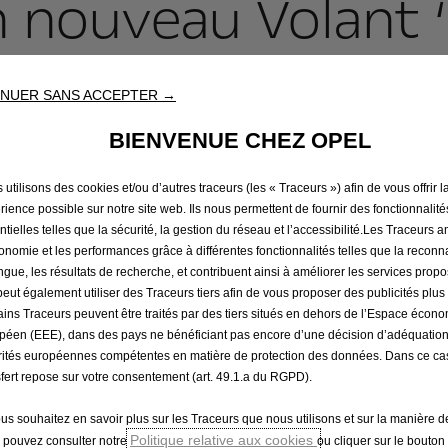
 nouveau Volant ‘R
age 100% féminin porte régulièremen
NUER SANS ACCEPTER →
m dans des rallyes belges et étrang
BIENVENUE CHEZ OPEL
y Neuville et Stoffel Vandoorne d’éclore et de réussir la ca
utilisons des cookies et/ou d’autres traceurs (les « Traceurs ») afin de vous offrir l
de détection de jeunes talents.
rience possible sur notre site web. Ils nous permettent de fournir des fonctionnalité
lges, âgées de moins de 29 ans et qui possèdent le permis d
ntielles telles que la sécurité, la gestion du réseau et l’accessibilité.Les Traceurs 
gonomie et les performances grâce à différentes fonctionnalités telles que la recon
plus en plus, aux pilotes féminines », explique Geoffroy T
angue, les résultats de recherche, et contribuent ainsi à améliorer les services prop
gique que notre Fédération contribue à cette évolution soc
 peut également utiliser des Traceurs tiers afin de vous proposer des publicités plus
ns un nouvel appel aux candidates qui souhaitent tenter leu
ains Traceurs peuvent être traités par des tiers situés en dehors de l’Espace écon
ique: pour 10 €, la lauréate intègrera le RACB National T
péen (EEE), dans des pays ne bénéficiant pas encore d’une décision d’adéquatio
rités européennes compétentes en matière de protection des données. Dans ce cas
puter l’ADAC Opel Electric Rally Cup 2025 qu’un équipage 1
sfert repose sur votre consentement (art. 49.1.a du RGPD).
arche environnementale », poursuit Geoffroy Theunis. «La 
e par ce genre de coupe promotionnelle réservée aux Opel
ous souhaitez en savoir plus sur les Traceurs que nous utilisons et sur la manière de
Politique relative aux cookies
 pouvez consulter notre
ou cliquer sur le bouton