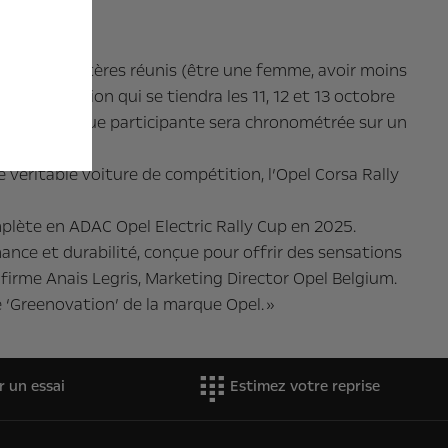
crire. Les critères réunis (être une femme, avoir moins
ère sélection qui se tiendra les 11, 12 et 13 octobre
ectrique. Chaque participante sera chronométrée sur un
ional Team.
e véritable voiture de compétition, l’Opel Corsa Rally
mplète en ADAC Opel Electric Rally Cup en 2025.
mance et durabilité, conçue pour offrir des sensations
firme Anais Legris, Marketing Director Opel Belgium.
‘Greenovation’ de la marque Opel. »
r un essai
Estimez votre reprise