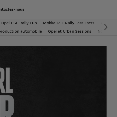
ntactez-nous
 Opel GSE Rally Cup
Mokka GSE Rally Fast Facts
ADAC Op
Sui
production automobile
Opel et Urban Sessions
Nouveau O