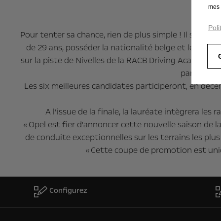
mes 
Poli
Pour tenter sa chance, rien de plus simple ! Il suffit d
de 29 ans, posséder la nationalité belge et le permi
sur la piste de Nivelles de la RACB Driving Academy. 
parcours d
Les six meilleures candidates participeront, en décem
A l’issue de la finale, la lauréate intègrera 
« Opel est fier d'annoncer cette nouvelle saison de l
de conduite exceptionnelles sur les terrains les pl
« Cette coupe de promotion est uni
Configurez