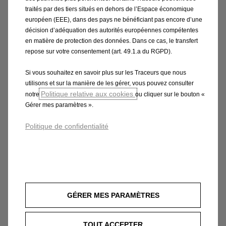
ont été atteints. Ils contribuent aux performances
traités par des tiers situés en dehors de l’Espace économique
incomparables de cette étude haute performance. Ce
européen (EEE), dans des pays ne bénéficiant pas encore d’une
qui la rend spéciale, c'est que tous les détails peuvent
décision d’adéquation des autorités européennes compétentes
être vus et expérimentés non seulement dans le
en matière de protection des données. Dans ce cas, le transfert
monde réel, mais aussi dans le monde numérique de
repose sur votre consentement (art. 49.1.a du RGPD).
Gran Turismo 7, l'un des meilleurs simulateurs de
Si vous souhaitez en savoir plus sur les Traceurs que nous
course au monde. De plus, la Corsa GSE Vision Gran
utilisons et sur la manière de les gérer, vous pouvez consulter
Turismo donne un premier aperçu de la prochaine
Politique relative aux cookies
notre
ou cliquer sur le bouton «
génération de véhicules Opel.
Gérer mes paramètres ».
Politique de confidentialité
Épisode 4 :
« IAA : une première mondiale incroyable !
»
« C'est le grand moment, celui pour lequel nous
travaillons tous depuis plus d'un an, où nous pouvons
GÉRER MES PARAMÈTRES
enfin dévoiler la voiture et la montrer au public
mondial. » L'excitation décrite par Florian Huettl, PDG
d'Opel, lors de la première mondiale de l'Opel Corsa
TOUT ACCEPTER