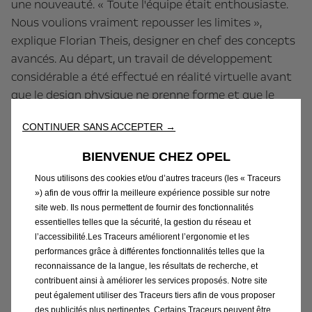
une nouveauté. « Toute l'équipe était enthousiaste.
Nous voulions vraiment repousser les limites »,
explique Florian Theis, designer en chef des concepts
avancés. Au départ, un travail de développement
considérable a été effectué en réalité virtuelle avant
que le design physique ne prenne forme et que le
véhicule réel, fabriqué à partir de matériaux légers,
CONTINUER SANS ACCEPTER →
puisse enfin être assemblé.
BIENVENUE CHEZ OPEL
Épisode 3 :
« OMG ! Design Walkaround »
Nous utilisons des cookies et/ou d’autres traceurs (les « Traceurs
») afin de vous offrir la meilleure expérience possible sur notre
Puis le moment est arrivé : les dirigeants d'Opel ont
site web. Ils nous permettent de fournir des fonctionnalités
pu voir le concept-car fini pour la première fois. « OMG
essentielles telles que la sécurité, la gestion du réseau et
l’accessibilité.Les Traceurs améliorent l’ergonomie et les
! Un moment super émouvant », résume Florian Theis.
performances grâce à différentes fonctionnalités telles que la
Plus précis, plus élégant, plus technique et encore
reconnaissance de la langue, les résultats de recherche, et
plus émouvant : tous les objectifs de conception
contribuent ainsi à améliorer les services proposés. Notre site
poursuivis pendant le processus de développement
peut également utiliser des Traceurs tiers afin de vous proposer
des publicités plus pertinentes. Certains Traceurs peuvent être