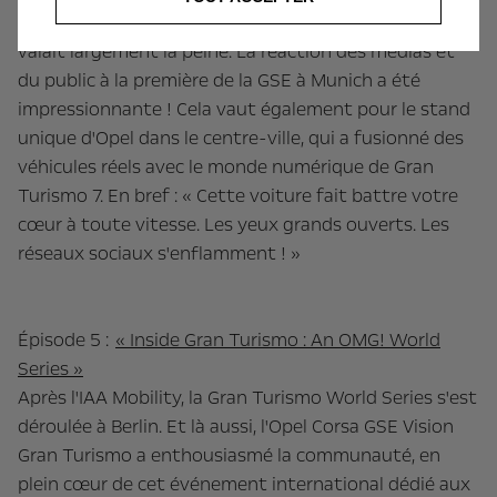
GSE Vision Gran Turismo à l'IAA Mobility 2025 en
valait largement la peine. La réaction des médias et
du public à la première de la GSE à Munich a été
impressionnante ! Cela vaut également pour le stand
unique d'Opel dans le centre-ville, qui a fusionné des
véhicules réels avec le monde numérique de Gran
Turismo 7. En bref : « Cette voiture fait battre votre
cœur à toute vitesse. Les yeux grands ouverts. Les
réseaux sociaux s'enflamment ! »
Épisode 5 :
« Inside Gran Turismo : An OMG! World
Series »
Après l'IAA Mobility, la Gran Turismo World Series s'est
déroulée à Berlin. Et là aussi, l'Opel Corsa GSE Vision
Gran Turismo a enthousiasmé la communauté, en
plein cœur de cet événement international dédié aux