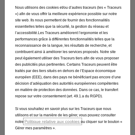
Nous utilisons des cookies et/ou d’autres traceurs (les « Traceurs
») afin de vous offrir la meilleure expérience possible sur notre
site web. Ils nous permettent de fournir des fonctionnalités
essentielles telles que la sécurité, la gestion du réseau et
l’accessibilité.Les Traceurs améliorent l’ergonomie et les
performances grâce à différentes fonctionnalités telles que la
reconnaissance de la langue, les résultats de recherche, et
contribuent ainsi à améliorer les services proposés. Notre site
peut également utiliser des Traceurs tiers afin de vous proposer
des publicités plus pertinentes. Certains Traceurs peuvent être
traités par des tiers situés en dehors de l’Espace économique
européen (EEE), dans des pays ne bénéficiant pas encore d’une
décision d’adéquation des autorités européennes compétentes
en matière de protection des données. Dans ce cas, le transfert
repose sur votre consentement (art. 49.1.a du RGPD).
Si vous souhaitez en savoir plus sur les Traceurs que nous
Solution De Recharge
utilisons et sur la manière de les gérer, vous pouvez consulter
Politique relative aux cookies
notre
ou cliquer sur le bouton «
Simple, transparent, intelligent : grâce aux
Gérer mes paramètres ».
solutions d'installation et de recharge