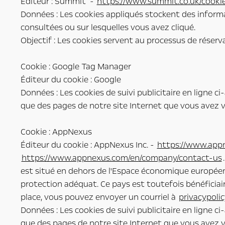
Éditeur : Summit -
https://www.summit.co.uk/cookie
Données : Les cookies appliqués stockent des informa
consultées ou sur lesquelles vous avez cliqué.
Objectif : Les cookies servent au processus de réserva
Cookie : Google Tag Manager
Éditeur du cookie : Google
Données : Les cookies de suivi publicitaire en ligne c
que des pages de notre site Internet que vous avez vi
Cookie : AppNexus
Éditeur du cookie : AppNexus Inc. -
https://www.app
https://www.appnexus.com/en/company/contact-us
est situé en dehors de l'Espace économique européen
protection adéquat. Ce pays est toutefois bénéficia
place, vous pouvez envoyer un courriel à
privacypoli
Données : Les cookies de suivi publicitaire en ligne c
que des pages de notre site Internet que vous avez vi