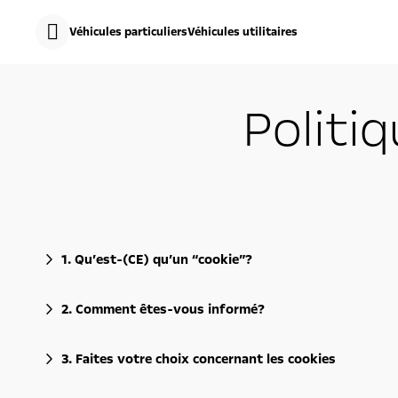
s
k
Véhicules particuliers
Véhicules utilitaires
i
p
t
s
o
k
c
i
Politi
o
p
n
t
t
o
e
n
n
a
t
v
t
i
e
g
x
a
t
t
i
1. Qu’est-(CE) qu’un “cookie”?
o
n
t
2. Comment êtes-vous informé?
e
x
t
3. Faites votre choix concernant les cookies