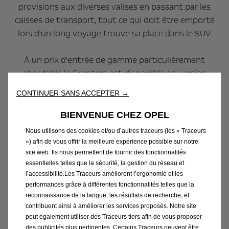
provisions aux diverses valises en passant par les
caisses de transport, tout ce qui doit être emporté
lors d'un long voyage trouve sa place dans le SUV.
À un prix d'entrée de gamme particulièrement
abordable le Frontera est disponible en version
hybride à cinq places. Les clients à la recherche d'une
CONTINUER SANS ACCEPTER →
option entièrement électrique et sans émissions
locales peuvent choisir le Frontera Electric à partir de
BIENVENUE CHEZ OPEL
28 990 euros. Avec une longueur de 4 385 millimètres,
Nous utilisons des cookies et/ou d’autres traceurs (les « Traceurs
une largeur de 1 849 millimètres (avec les rétroviseurs
») afin de vous offrir la meilleure expérience possible sur notre
extérieurs rabattus) et une hauteur de 1 635
site web. Ils nous permettent de fournir des fonctionnalités
essentielles telles que la sécurité, la gestion du réseau et
millimètres, le Frontera offre beaucoup d'espace. Le
l’accessibilité.Les Traceurs améliorent l’ergonomie et les
design clair, avec des flancs et une lunette arrière
performances grâce à différentes fonctionnalités telles que la
verticale, y contribue également.
reconnaissance de la langue, les résultats de recherche, et
contribuent ainsi à améliorer les services proposés. Notre site
peut également utiliser des Traceurs tiers afin de vous proposer
Même lorsque les sièges arrière sont relevés, le SUV
des publicités plus pertinentes. Certains Traceurs peuvent être