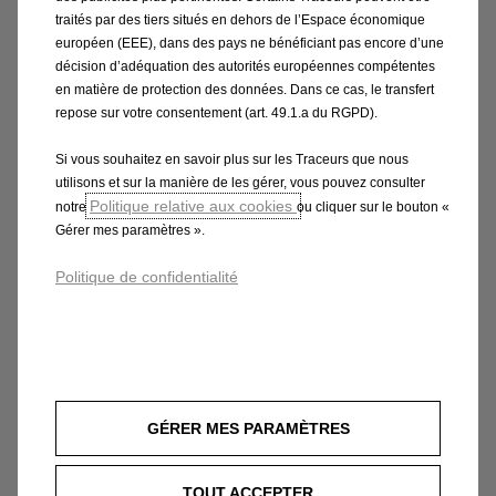
dispose d'un volume de chargement de 460 litres.
traités par des tiers situés en dehors de l’Espace économique
Lorsque les sièges arrière, qui peuvent être divisés de
européen (EEE), dans des pays ne bénéficiant pas encore d’une
manière flexible dans un rapport 60:40, sont
décision d’adéquation des autorités européennes compétentes
en matière de protection des données. Dans ce cas, le transfert
rabattus, la capacité augmente jusqu'à environ 1 600
repose sur votre consentement (art. 49.1.a du RGPD).
litres, ce qui est comparable à l'espace de chargement
de l'Opel Astra Sports Tourer, best-seller de la
Si vous souhaitez en savoir plus sur les Traceurs que nous
catégorie des compactes. L'espace de chargement
utilisons et sur la manière de les gérer, vous pouvez consulter
Politique relative aux cookies
ainsi obtenu, d'une longueur de 1 876 millimètres et
notre
ou cliquer sur le bouton «
Gérer mes paramètres ».
d'une largeur de 937 millimètres, peut accueillir de
nombreux bagages ou ustensiles de travail de tailles
Politique de confidentialité
et de formes diverses. Le chargement par l'arrière est
agréablement facile grâce au seuil de chargement
d'environ 77 centimètres de haut.
Et si le SUV spacieux doit transporter plus de 5
GÉRER MES PARAMÈTRES
personnes, il peut également le faire. Dans la version
GS, le Frontera peut être commandé en version sept
TOUT ACCEPTER