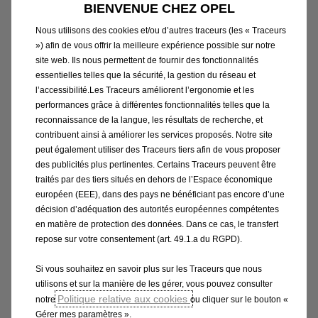
BIENVENUE CHEZ OPEL
orienté vers le conducteur, et la console centrale
haute donnent une impression de sportivité. Derrière
Nous utilisons des cookies et/ou d’autres traceurs (les « Traceurs
») afin de vous offrir la meilleure expérience possible sur notre
le volant, un
large et
discret
combiné d'instruments
site web. Ils nous permettent de fournir des fonctionnalités
entièrement numérique
fournit les informations
essentielles telles que la sécurité, la gestion du réseau et
essentielles, permettant au conducteur de se
l’accessibilité.Les Traceurs améliorent l’ergonomie et les
concentrer sur le plaisir de conduire et, en
performances grâce à différentes fonctionnalités telles que la
reconnaissance de la langue, les résultats de recherche, et
combinaison avec l'affichage tête haute Intelli-HUD,
contribuent ainsi à améliorer les services proposés. Notre site
d'éviter d'avoir à quitter la route des yeux. Le
peut également utiliser des Traceurs tiers afin de vous proposer
conducteur a également la possibilité de déclencher
des publicités plus pertinentes. Certains Traceurs peuvent être
manuellement ou automatiquement le mode "Pure".
traités par des tiers situés en dehors de l’Espace économique
européen (EEE), dans des pays ne bénéficiant pas encore d’une
Ce mode réduit le contenu de l'écran d'information du
décision d’adéquation des autorités européennes compétentes
conducteur, de l'affichage tête haute et de l'affichage
en matière de protection des données. Dans ce cas, le transfert
central, ce qui réduit encore les distractions lors de la
repose sur votre consentement (art. 49.1.a du RGPD).
conduite de nuit ou sous la pluie. Dans la tradition
Si vous souhaitez en savoir plus sur les Traceurs que nous
Opel, les réglages fréquemment utilisés, tels que la
utilisons et sur la manière de les gérer, vous pouvez consulter
climatisation, peuvent également être commandés
Politique relative aux cookies
notre
ou cliquer sur le bouton «
intuitivement à l'aide de quelques boutons physiques
Gérer mes paramètres ».