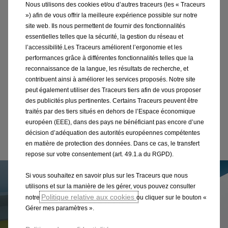
Nous utilisons des cookies et/ou d’autres traceurs (les « Traceurs
Avec le nouveau Movano Electric, vous maximisez
») afin de vous offrir la meilleure expérience possible sur notre
site web. Ils nous permettent de fournir des fonctionnalités
l'efficacité à chaque trajet. Cela n'est pas seulement
essentielles telles que la sécurité, la gestion du réseau et
dû à sa motorisation électrique de pointe, mais aussi
l’accessibilité.Les Traceurs améliorent l’ergonomie et les
à sa connectivité et à sa navigation avancées. Rendez
performances grâce à différentes fonctionnalités telles que la
votre journée de travail plus facile grâce à un système
reconnaissance de la langue, les résultats de recherche, et
contribuent ainsi à améliorer les services proposés. Notre site
d'infodivertissement dernier cri et à une planification
peut également utiliser des Traceurs tiers afin de vous proposer
optimale des itinéraires.
des publicités plus pertinentes. Certains Traceurs peuvent être
traités par des tiers situés en dehors de l’Espace économique
européen (EEE), dans des pays ne bénéficiant pas encore d’une
décision d’adéquation des autorités européennes compétentes
En savoir plus sur les options
en matière de protection des données. Dans ce cas, le transfert
repose sur votre consentement (art. 49.1.a du RGPD).
Si vous souhaitez en savoir plus sur les Traceurs que nous
utilisons et sur la manière de les gérer, vous pouvez consulter
Politique relative aux cookies
notre
ou cliquer sur le bouton «
Gérer mes paramètres ».