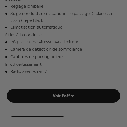
Ai
Réglage lombaire
Siège conducteur et banquette passager 2 places en
tissu Crepe Black
Climatisation automatique
s
Aides à la conduite
Régulateur de vitesse avec limiteur
Caméra de détection de somnolence
In
Capteurs de parking arrière
Infodivertissement
Radio avec écran 7"
Voir l'offre