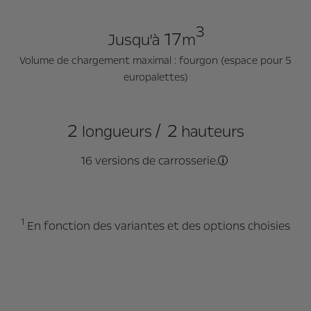
3
17
Jusqu'à
m
Volume de chargement maximal : fourgon (espace pour 5
europalettes)
2
/
2
longueurs
hauteurs
16 versions de carrosserie.
Fourgon Tôle , Ch
1
En fonction des variantes et des options choisies