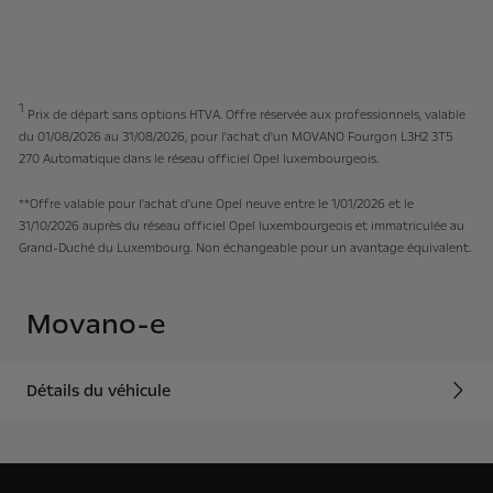
1
Prix de départ sans options HTVA. Offre réservée aux professionnels, valable
du 01/08/2026 au 31/08/2026, pour l'achat d'un MOVANO Fourgon L3H2 3T5
270 Automatique dans le réseau officiel Opel luxembourgeois.
**Offre valable pour l'achat d'une Opel neuve entre le 1/01/2026 et le
31/10/2026 auprès du réseau officiel Opel luxembourgeois et immatriculée au
Grand-Duché du Luxembourg. Non échangeable pour un avantage équivalent.
Movano-e
Détails du véhicule