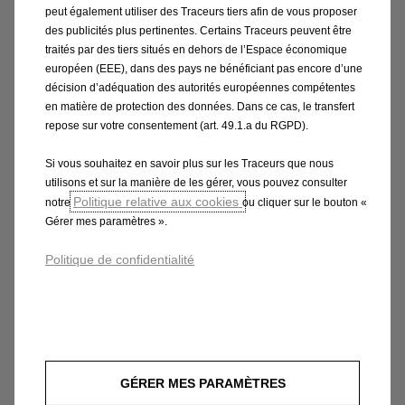
peut également utiliser des Traceurs tiers afin de vous proposer
d’entretien et effectué au sein du réseau officiel Opel
des publicités plus pertinentes. Certains Traceurs peuvent être
participant, vous donne droit gratuitement à une garantie
traités par des tiers situés en dehors de l’Espace économique
spéciale couvrant les principaux composants mécaniques.
européen (EEE), dans des pays ne bénéficiant pas encore d’une
Cette garantie spéciale est valable jusqu’au prochain
décision d’adéquation des autorités européennes compétentes
en matière de protection des données. Dans ce cas, le transfert
entretien régulier, dans la limite de maximum 8 ans (en ce
repose sur votre consentement (art. 49.1.a du RGPD).
compris la garantie constructeur standard de 2 ans) ou 160
000 km (jusqu’au premier des deux termes atteint, étant
Si vous souhaitez en savoir plus sur les Traceurs que nous
précisé que la garantie légale n'est pas limitée par ces
utilisons et sur la manière de les gérer, vous pouvez consulter
Politique relative aux cookies
notre
ou cliquer sur le bouton «
termes), à compter de la première immatriculation. Elle
Gérer mes paramètres ».
n’affecte pas la garantie commerciale du constructeur,
laquelle demeure valable quel que soit l’endroit où
Politique de confidentialité
l’entretien régulier est effectué. Elle ne limite pas les
droits du consommateur en vertu de la garantie légale.
Offre valable pour l'achat d'une voiture Opel neuve entre le
01-08-2026 et le 31-08-2026 dans le réseau
luxembourgeois de points de vente officiels Opel et
GÉRER MES PARAMÈTRES
immatriculée au Grand-Duché de Luxembourg. Non