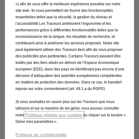
professionnels
») afin de vous offrir la meilleure expérience possible sur notre
site web. Ils nous permettent de fournir des fonctionnalités
essentielles telles que la sécurité, la gestion du réseau et
l’accessibilité.Les Traceurs améliorent l’ergonomie et les
Une gamme jeune et innovante pour votre parc
performances grâce à différentes fonctionnalités telles que la
automobile
reconnaissance de la langue, les résultats de recherche, et
Découvrez une large gamme de véhicules au design
contribuent ainsi à améliorer les services proposés. Notre site
valorisant et largement équipée pour
peut également utiliser des Traceurs tiers afin de vous proposer
des publicités plus pertinentes. Certains Traceurs peuvent être
vos
collaborateurs avec des équipements à la pointe
traités par des tiers situés en dehors de l’Espace économique
de la connectivité et de la sécurité.
européen (EEE), dans des pays ne bénéficiant pas encore d’une
Des interlocuteurs et conseils dédiés aux PME et
décision d’adéquation des autorités européennes compétentes
Grands comptes
en matière de protection des données. Dans ce cas, le transfert
Nos experts de la vente et de la fiscalité automobile à
repose sur votre consentement (art. 49.1.a du RGPD).
destination des sociétés vous accompagnent quelle
que soit la taille de votre parc automobile avec des
Si vous souhaitez en savoir plus sur les Traceurs que nous
utilisons et sur la manière de les gérer, vous pouvez consulter
interlocuteurs spécialisés PME mais aussi Grands
Politique relative aux cookies
notre
ou cliquer sur le bouton «
comptes.
Gérer mes paramètres ».
Leasys : des solutions flexibles de financement en
Location Longue Durée
Politique de confidentialité
En choisissant la Location Longue Durée, optez pour