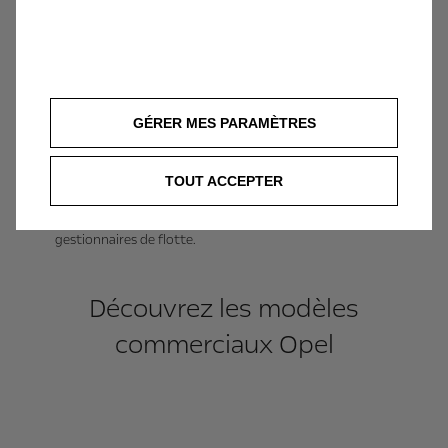
un loyer intégrant les services de maintenance et
d'entretien selon les options choisies au contrat et
bénéficiez de conseils personnalisés auprès de votre
interlocuteurs Leasys.
Une gestion simplifiée
GÉRER MES PARAMÈTRES
Améliorez la sécurité, l'éfficacité et la conformité de
votre flotte en obtenant des données précises et en
TOUT ACCEPTER
temps réel sur chacun de vos véhicules grâce aux
outils Free2move spécialement conçus pour les
gestionnaires de flotte.
Découvrez les modèles
commerciaux Opel