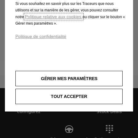
ressources.
Si vous souhaitez en savoir plus sur les Traceurs que nous
utilisons et sur la manière de les gérer, vous pouvez consulter
Politique relative aux cookies
notre
ou cliquer sur le bouton «
Engagement pour l’environnement dans les activités
Gérer mes paramètres ».
industrielles
Politique de confidentialité
Durabilité
Produit
GÉRER MES PARAMÈTRES
TOUT ACCEPTER
Configurez
Stock Deals