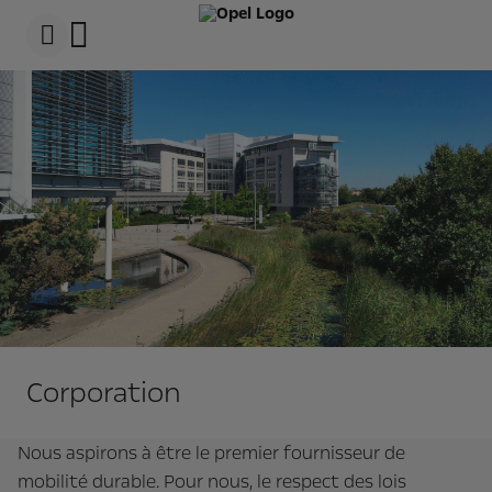
s
k
i
p
t
s
o
k
c
i
o
p
n
t
t
o
e
n
n
a
t
v
t
i
e
g
x
a
t
t
i
o
n
t
e
Corporation
x
t
Nous aspirons à être le premier fournisseur de
mobilité durable. Pour nous, le respect des lois