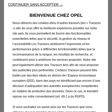
3 - Livraison simplifiée
CONTINUER SANS ACCEPTER →
Votre concessionnaire vous contactera
BIENVENUE CHEZ OPEL
quelques semaines à l'avance pour organiser la
Nous utilisons des cookies et/ou d’autres traceurs (les « Traceurs
livraison.
») afin de vous offrir la meilleure expérience possible sur notre
site web. Ils nous permettent de fournir des fonctionnalités
essentielles telles que la sécurité, la gestion du réseau et
l’accessibilité.Les Traceurs améliorent l’ergonomie et les
performances grâce à différentes fonctionnalités telles que la
reconnaissance de la langue, les résultats de recherche, et
Obtenez toute l'assistance téléphonique ou en ligne
contribuent ainsi à améliorer les services proposés. Notre site
dont vous avez besoin. Contactez votre
peut également utiliser des Traceurs tiers afin de vous proposer
concessionnaire Opel ou le Service Client Opel sur +32
des publicités plus pertinentes. Certains Traceurs peuvent être
traités par des tiers situés en dehors de l’Espace économique
3 4506329, les jours ouvrés, de 9h00 à 17h00 ou
européen (EEE), dans des pays ne bénéficiant pas encore d’une
envoyez un e-mail à customer.care.belux@opel.com.
décision d’adéquation des autorités européennes compétentes
en matière de protection des données. Dans ce cas, le transfert
repose sur votre consentement (art. 49.1.a du RGPD).
Réservez maintenant
Si vous souhaitez en savoir plus sur les Traceurs que nous