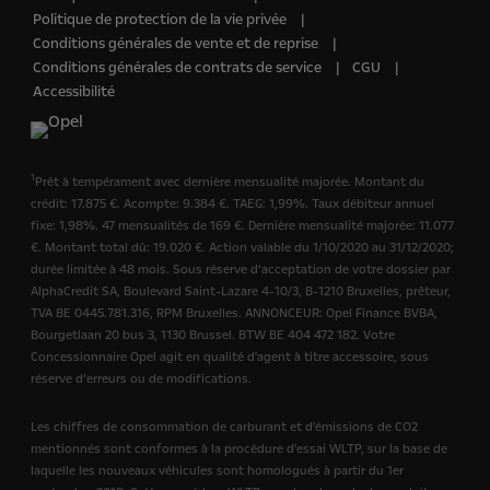
Politique de protection de la vie privée
Conditions générales de vente et de reprise
Conditions générales de contrats de service
CGU
Accessibilité
1
Prêt à tempérament avec dernière mensualité majorée. Montant du
crédit: 17.875 €. Acompte: 9.384 €. TAEG: 1,99%. Taux débiteur annuel
fixe: 1,98%. 47 mensualités de 169 €. Dernière mensualité majorée: 11.077
€. Montant total dû: 19.020 €. Action valable du 1/10/2020 au 31/12/2020;
durée limitée à 48 mois. Sous réserve d‘acceptation de votre dossier par
AlphaCredit SA, Boulevard Saint-Lazare 4-10/3, B-1210 Bruxelles, prêteur,
TVA BE 0445.781.316, RPM Bruxelles. ANNONCEUR: Opel Finance BVBA,
Bourgetlaan 20 bus 3, 1130 Brussel. BTW BE 404 472 182. Votre
Concessionnaire Opel agit en qualité d'agent à titre accessoire, sous
réserve d’erreurs ou de modifications.
Les chiffres de consommation de carburant et d'émissions de CO2
mentionnés sont conformes à la procédure d'essai WLTP, sur la base de
laquelle les nouveaux véhicules sont homologués à partir du 1er