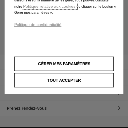
utilisons et sur la manière de les gérer, vous pouvez consulter
Politique relative aux cookies
notre
ou cliquer sur le bouton «
Gérer mes paramètres ».
Conditions générales de réservation
Politique de confidentialité
Mokka
Aperçu
GÉRER MES PARAMÈTRES
Aperçu
TOUT ACCEPTER
Caractéristiques
Prenez rendez-vous