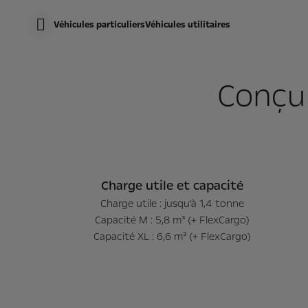
s
k
Véhicules particuliers
Véhicules utilitaires
i
p
Le modèle montre des équipements optionnels
t
s
o
k
c
i
Conçu 
o
p
n
t
t
o
e
n
n
a
t
Opel Vivaro
v
t
i
e
g
x
a
t
Charge utile et capacité
t
i
100 % Électrique à partir de
26.550 
Charge utile : jusqu'à 1,4 tonne
o
n
Capacité M : 5,8 m³ (+ FlexCargo)
t
Capacité XL : 6,6 m³ (+ FlexCargo)
e
x
t