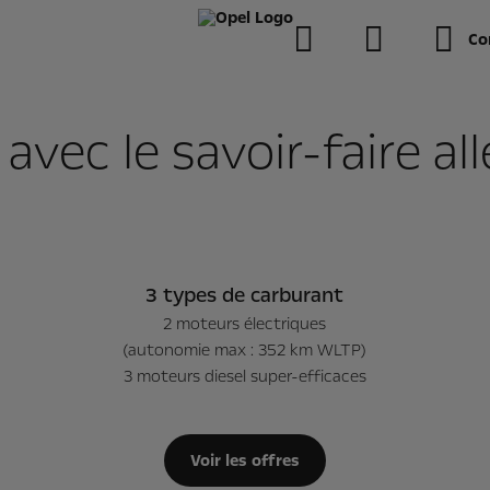
Co
avec le savoir-faire a
3 types de carburant
1
€
/mois
HTVA | Diesel à partir de
22.850 €
/moi
2 moteurs électriques
(autonomie max : 352 km WLTP)
3 moteurs diesel super-efficaces
Voir les offres