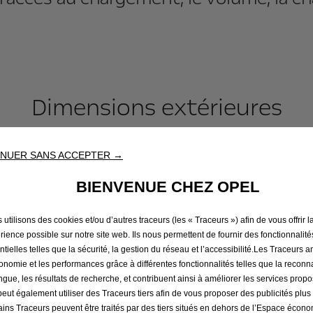
Dimensions extérieures
convient. Notre best-seller est la version XL a
NUER SANS ACCEPTER →
coulissante.
BIENVENUE CHEZ OPEL
utilisons des cookies et/ou d’autres traceurs (les « Traceurs ») afin de vous offrir l
térieures, volumes, poids et 
rience possible sur notre site web. Ils nous permettent de fournir des fonctionnalité
ntielles telles que la sécurité, la gestion du réseau et l’accessibilité.Les Traceurs 
gonomie et les performances grâce à différentes fonctionnalités telles que la recon
Plus d’espace avec FlexCargo
angue, les résultats de recherche, et contribuent ainsi à améliorer les services prop
 peut également utiliser des Traceurs tiers afin de vous proposer des publicités plus
ains Traceurs peuvent être traités par des tiers situés en dehors de l’Espace écon