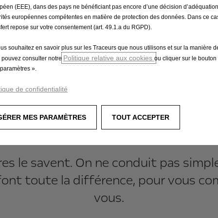
péen (EEE), dans des pays ne bénéficiant pas encore d’une décision d’adéquatio
ir encore plus d'espace, ainsi que l'avantage s
rités européennes compétentes en matière de protection des données. Dans ce cas
sfert repose sur votre consentement (art. 49.1.a du RGPD).
ous souhaitez en savoir plus sur les Traceurs que nous utilisons et sur la manière de
Politique relative aux cookies
 pouvez consulter notre
ou cliquer sur le bouton
paramètres ».
tique de confidentialité
GÉRER MES PARAMÈTRES
TOUT ACCEPTER
e au travail, simple à 
ires le savent. On ne conduit pas simpl
té font toute la différence, pour vous c
vous.