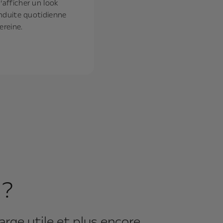
’afficher un look
onduite quotidienne
ereine.
 ?
arge utile et plus encore