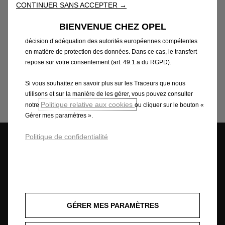
CONTINUER SANS ACCEPTER →
des publicités plus pertinentes. Certains Traceurs peuvent être
Contacte-nous
traités par des tiers situés en dehors de l’Espace économique
BIENVENUE CHEZ OPEL
européen (EEE), dans des pays ne bénéficiant pas encore d’une
décision d’adéquation des autorités européennes compétentes
en matière de protection des données. Dans ce cas, le transfert
Les informations relatives au traitement par le
repose sur votre consentement (art. 49.1.a du RGPD).
service client de tes données, de tes droits à la vie
privée et de tes coordonnées sont disponibles dans la
Si vous souhaitez en savoir plus sur les Traceurs que nous
politique de confidentialité du
service client
.
utilisons et sur la manière de les gérer, vous pouvez consulter
Politique relative aux cookies
notre
ou cliquer sur le bouton «
Gérer mes paramètres ».
Politique de confidentialité
Configurez
Stock Deals
Réserver un essai
Estimez votre
GÉRER MES PARAMÈTRES
reprise