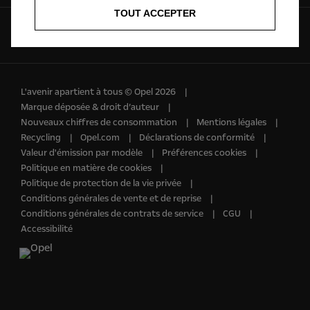
TOUT ACCEPTER
Suivez-nous sur
L'avenir apartient à tous © Opel 2026
Marque déposée & droit d’auteur
Nouveaux chiffres de consommation
Mentions légales
Recycling
Opel.com
Déclarations de conformité
Valeur d'émission par modèle
Préférences cookies
Politique en matière de cookies
Politique de protection de la vie privée
Conditions générales de vente et de reprise
Conditions générales de contrats de service
CGU
Accessibilité