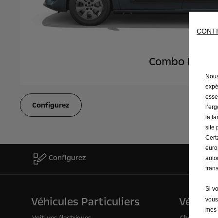
CONTI
Combo L1
Nous 
expé
esse
Configurez
l’er
la l
site
Cert
euro
Configurez
auto
tran
Si v
Véhicules Particuliers
Véhicule
vous
mes 
Voitures électriques
Choissisez v