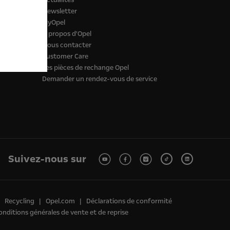
Newsletter
MyOpel
À propos d'Opel
Nous contacter
Customer Care
Les pièces de rechange Opel
Demander un rendez-vous de service
Suivez-nous sur
Recycling
Opel.com
Déclarations de conformité
onditions générales de vente et de reprise