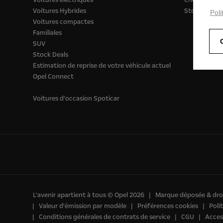
Voitures Hybrides
Stock Deals
Poli
Voitures compactes
Familiales
SUV
Stock Deals
Estimation de reprise de votre véhicule actuel
Opel Connect
Voitures d'occasion Spoticar
L'avenir apartient à tous © Opel 2026
Marque déposée & droi
Valeur d'émission par modèle
Préférences cookies
Poli
Conditions générales de contrats de service
CGU
Access