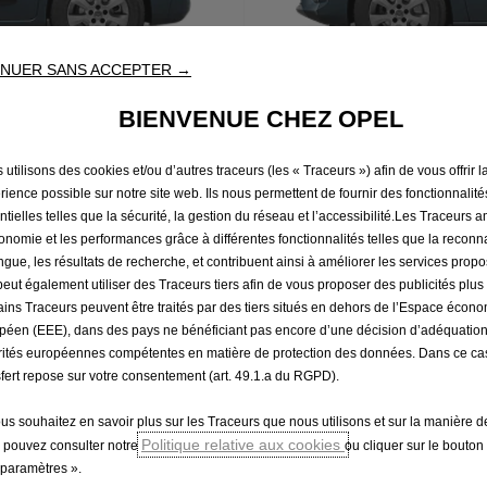
NUER SANS ACCEPTER →
BIENVENUE CHEZ OPEL
utilisons des cookies et/ou d’autres traceurs (les « Traceurs ») afin de vous offrir l
rience possible sur notre site web. Ils nous permettent de fournir des fonctionnalité
ntielles telles que la sécurité, la gestion du réseau et l’accessibilité.Les Traceurs 
Configurez
gonomie et les performances grâce à différentes fonctionnalités telles que la recon
angue, les résultats de recherche, et contribuent ainsi à améliorer les services prop
 peut également utiliser des Traceurs tiers afin de vous proposer des publicités plus
ains Traceurs peuvent être traités par des tiers situés en dehors de l’Espace écon
péen (EEE), dans des pays ne bénéficiant pas encore d’une décision d’adéquatio
Stock Deals
Réserve
rités européennes compétentes en matière de protection des données. Dans ce cas
sfert repose sur votre consentement (art. 49.1.a du RGPD).
ous souhaitez en savoir plus sur les Traceurs que nous utilisons et sur la manière de
s Utilitaires
L'expérience Opel
Politique relative aux cookies
 pouvez consulter notre
ou cliquer sur le bouton
paramètres ».
otre Opel
Simply Electric