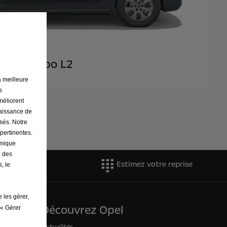
Combo L2
a meilleure
s
améliorent
naissance de
osés. Notre
 pertinentes.
omique
n des
r un essai
Estimez votre reprise
, le
 les gérer,
Découvrez Opel
 « Gérer
Actualités