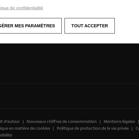
Concept cars
tique de confidentialité
Opel Lifestyle Shop
GÉRER MES PARAMÈTRES
TOUT ACCEPTER
t d’auteur
Nouveaux chiffres de consommation
Mentions légales
tique en matière de cookies
Politique de protection de la vie privée
C
ibilité